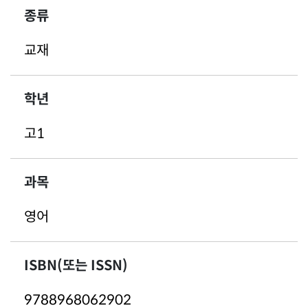
종류
교재
학년
고1
과목
영어
ISBN(또는 ISSN)
9788968062902