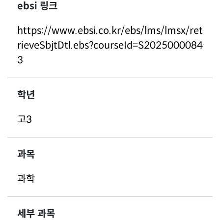
ebsi 링크
https://www.ebsi.co.kr/ebs/lms/lmsx/ret
rieveSbjtDtl.ebs?courseId=S2025000084
3
학년
고3
과목
과학
세부 과목