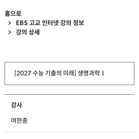
홈으로
EBS 고교 인터넷 강의 정보
강의 상세
건너뛰기
헤드라인
[2027 수능 기출의 미래] 생명과학Ⅰ
건너뛰기
강사
여한종