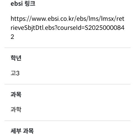
ebsi 링크
https://www.ebsi.co.kr/ebs/lms/lmsx/ret
rieveSbjtDtl.ebs?courseId=S2025000084
2
학년
고3
과목
과학
세부 과목