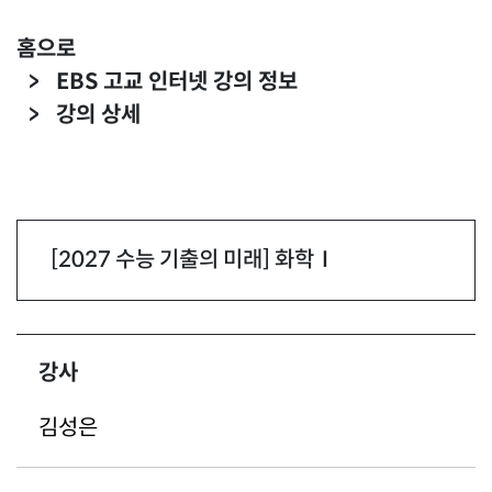
홈으로
EBS 고교 인터넷 강의 정보
강의 상세
건너뛰기
헤드라인
[2027 수능 기출의 미래] 화학Ⅰ
건너뛰기
강사
김성은